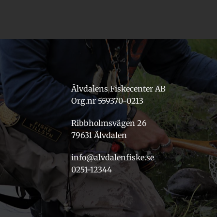
Älvdalens Fiskecenter AB
Org.nr 559370-0213
Ribbholmsvägen 26
79631 Älvdalen
info@alvdalenfiske.se
0251-12344