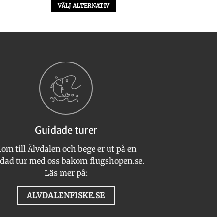
VÄLJ ALTERNATIV
Den
här
produkten
har
flera
varianter.
De
olika
alternativen
kan
Guidade turer
väljas
på
om till Älvdalen och bege er ut på en
produktsidan
dad tur med oss bakom flugshopen.se.
Läs mer på:
ALVDALENFISKE.SE