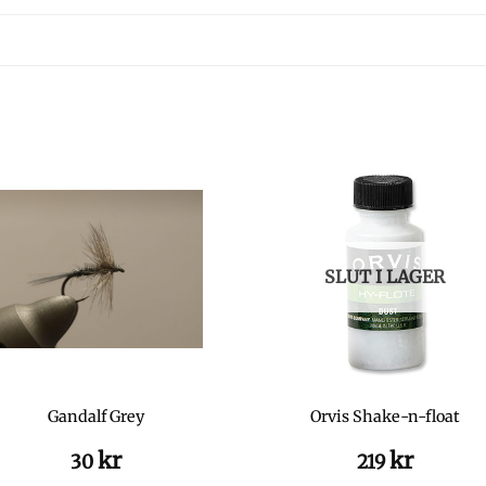
SLUT I LAGER
Gandalf Grey
Orvis Shake-n-float
kr
kr
30
219