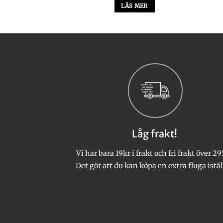
S MER
LÄS MER
Låg frakt!
Vi har bara 19kr i frakt och fri frakt över 29
Det gör att du kan köpa en extra fluga istäl