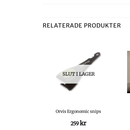
RELATERADE PRODUKTER
I LAGER
SLUT I LAGER
-flote Gel
Orvis Ergonomic snips
kr
kr
9
259