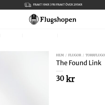
FRAKT 19KR | FRI FRAKT ÖVER 295KR
KLÄDER
TJEJER – LADIES
VÄSKOR, VÄSTAR & BÄR
HEM
/
FLUGOR
/
TORRFLUG
The Found Link
kr
30