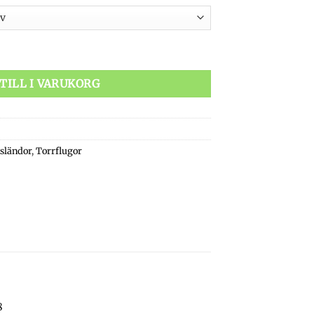
TILL I VARUKORG
sländor
,
Torrflugor
8