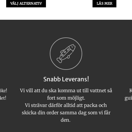
VÄLJ ALTERNATIV
LÄS MER
Den
här
produkten
har
flera
varianter.
De
olika
alternativen
kan
Snabb Leverans!
väljas
på
Vi vill att du ska komma ut till vattnet så
K
5kr!
produktsidan
fort som möjligt.
gui
let!
Vi strävar därför alltid att packa och
skicka din order samma dag som vi får
den.