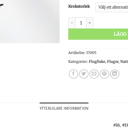
Krokstorlek
The Found Link mängd
LÄGG 
Artikelnr:
17005
Kategorier:
Flugfiske
,
Flugor
,
Natt
YTTERLIGARE INFORMATION
#16
,
#1