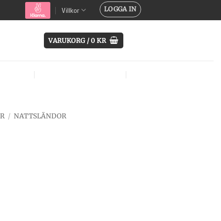
LOGGA IN
Villkor
VARUKORG /
0
KR
SYSTEM
ÖVRIG UTRUSTNING
MÄRKEN
OR
/
NATTSLÄNDOR