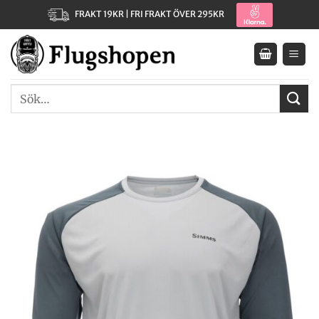
Skip
FRAKT 19KR | FRI FRAKT ÖVER 295KR
to
content
Sök
efter: