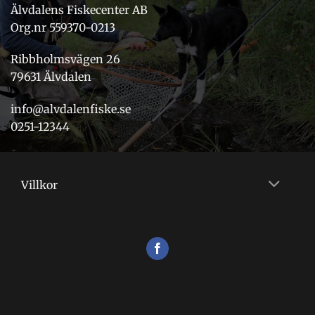
Älvdalens Fiskecenter AB
Org.nr 559370-0213
Ribbholmsvägen 26
79631 Älvdalen
info@alvdalenfiske.se
0251-12344
Villkor