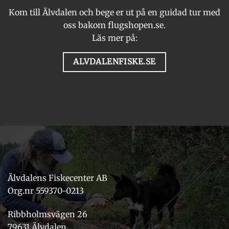
Kom till Älvdalen och bege er ut på en guidad tur med
oss bakom flugshopen.se.
Läs mer på:
ALVDALENFISKE.SE
Älvdalens Fiskecenter AB
Org.nr 559370-0213
Ribbholmsvägen 26
79631 Älvdalen