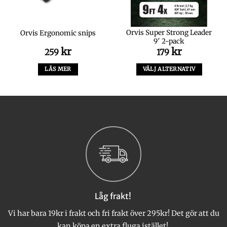
Orvis Super Strong Leader
Orvis Ergonomic snips
9′ 2-pack
kr
kr
259
179
LÄS MER
VÄLJ ALTERNATIV
Den
här
produkten
har
flera
varianter.
De
olika
alternativen
kan
väljas
Låg frakt!
på
produktsidan
Vi har bara 19kr i frakt och fri frakt över 295kr! Det gör att du
kan köpa en extra fluga istället!