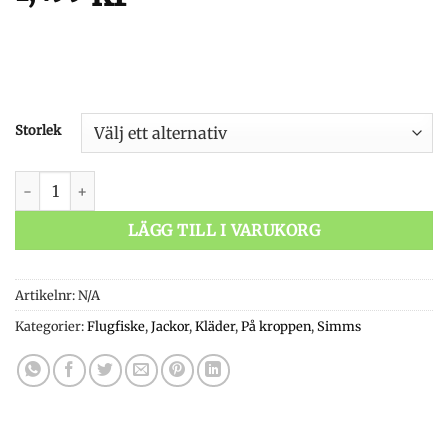
Storlek
Simms Fall Run Vest Black mängd
LÄGG TILL I VARUKORG
Artikelnr:
N/A
Kategorier:
Flugfiske
,
Jackor
,
Kläder
,
På kroppen
,
Simms