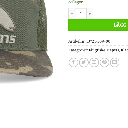
6 i lager
Simms Brown Trout 7-panel O
LÄGG 
Artikelnr:
13721-309-00
Kategorier:
Flugfiske
,
Kepsar
,
Klä