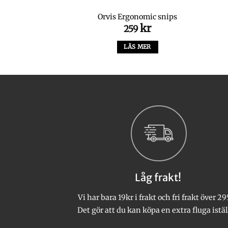
fly Combo 9′ #5
Orvis Ergonomic snips
kr
kr
99
259
S MER
LÄS MER
Låg frakt!
Vi har bara 19kr i frakt och fri frakt över 29
Det gör att du kan köpa en extra fluga istäl