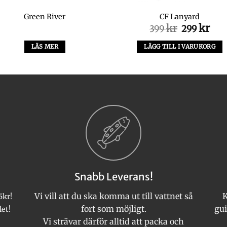
Green River
CF Lanyard
Det
Det
kr
kr
399
299
ursprungli
nuv
priset
pris
LÄS MER
LÄGG TILL I VARUKORG
var:
är:
399 kr.
299 
Snabb Leverans!
Vi vill att du ska komma ut till vattnet så
K
5kr!
fort som möjligt.
gui
let!
Vi strävar därför alltid att packa och