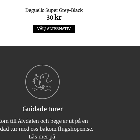
Deguello Super Grey-Black
kr
30
ga
arande
et
VÄLJ ALTERNATIV
Den
kr.
här
produkten
har
flera
varianter.
De
olika
alternativen
kan
Guidade turer
väljas
på
om till Älvdalen och bege er ut på en
produktsidan
dad tur med oss bakom flugshopen.se.
Läs mer på: