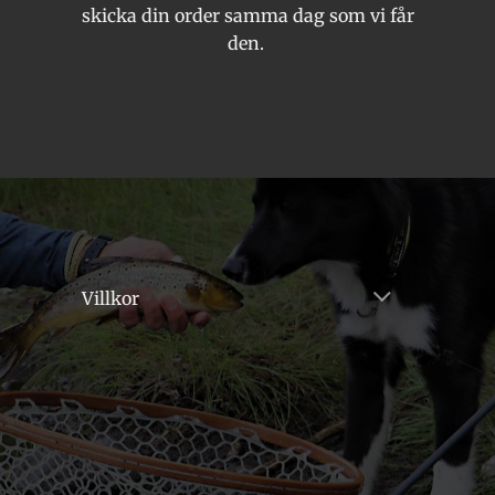
skicka din order samma dag som vi får
den.
Villkor