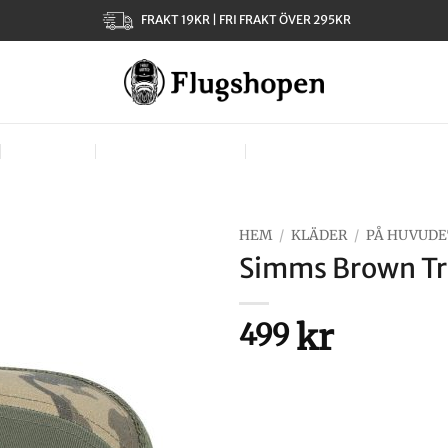
FRAKT 19KR | FRI FRAKT ÖVER 295KR
KLÄDER
TJEJER – LADIES
VÄSKOR, VÄSTAR & BÄR
HEM
/
KLÄDER
/
PÅ HUVUDE
Simms Brown Tr
kr
499