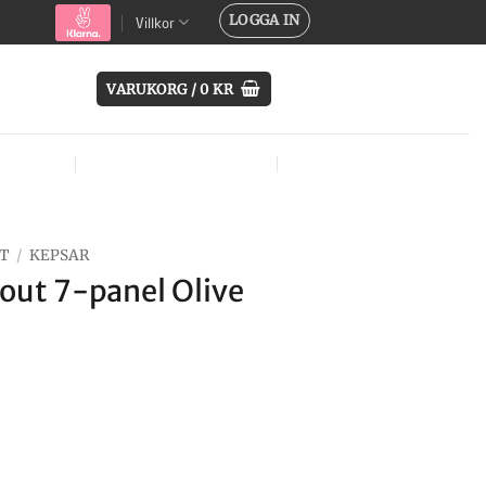
LOGGA IN
Villkor
VARUKORG /
0
KR
SYSTEM
ÖVRIG UTRUSTNING
MÄRKEN
T
/
KEPSAR
out 7-panel Olive