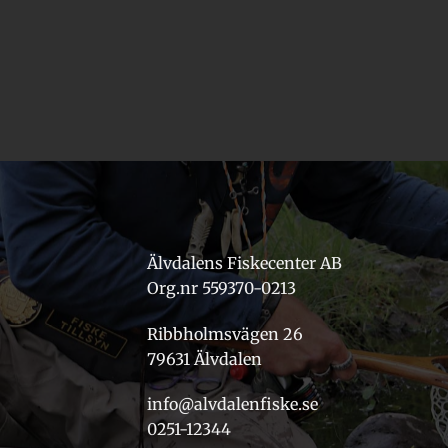
Älvdalens Fiskecenter AB
Org.nr 559370-0213
Ribbholmsvägen 26
79631 Älvdalen
info@alvdalenfiske.se
0251-12344