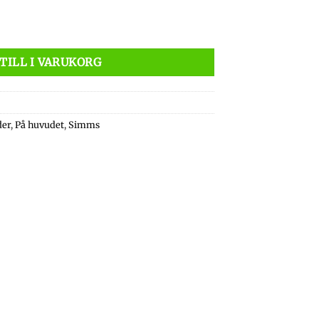
live mängd
TILL I VARUKORG
der
,
På huvudet
,
Simms