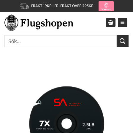
Skip
FRAKT 19KR | FRI FRAKT ÖVER 295KR
to
content
Sök
efter: