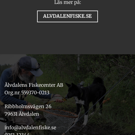
Läs mer på:
ALVDALENFISKE.SE
Älvdalens Fiskecenter AB
Org.nr 559370-0213
Ribbholmsvägen 26
79631 Älvdalen
info@alvdalenfiske.se