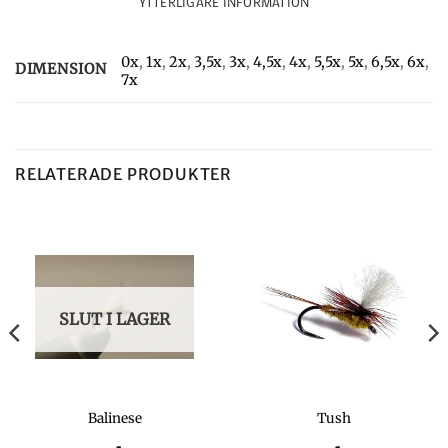
YTTERLIGARE INFORMATION
0x
,
1x
,
2x
,
3,5x
,
3x
,
4,5x
,
4x
,
5,5x
,
5x
,
6,5x
,
6x
,
DIMENSION
7x
RELATERADE PRODUKTER
SLUT I LAGER
Balinese
Tush