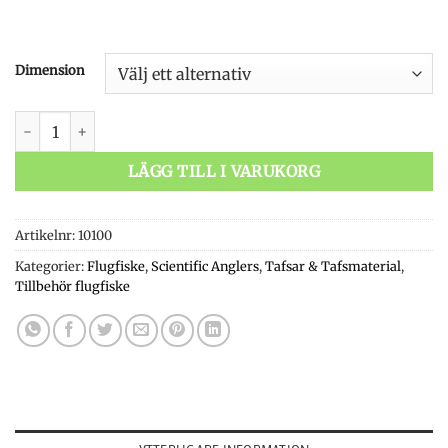
Dimension
Scientific Anglers Absolute Trout Tippet Material Fluorocarb
LÄGG TILL I VARUKORG
Artikelnr:
10100
Kategorier:
Flugfiske
,
Scientific Anglers
,
Tafsar & Tafsmaterial
,
Tillbehör flugfiske