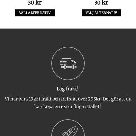
kr
kr
30
30
VÄLJ ALTERNATIV
VÄLJ ALTERNATIV
Den
Den
här
här
produkten
produkten
har
har
flera
flera
varianter.
varianter.
De
De
olika
olika
alternativen
alternativen
kan
kan
väljas
väljas
Låg frakt!
på
på
produktsidan
produktsidan
Vi har bara 19kr i frakt och fri frakt över 295kr! Det gör att du
kan köpa en extra fluga istället!