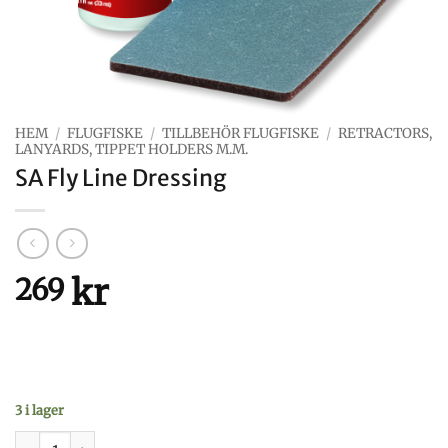
HEM
/
FLUGFISKE
/
TILLBEHÖR FLUGFISKE
/
RETRACTORS,
LANYARDS, TIPPET HOLDERS M.M.
SA Fly Line Dressing
kr
269
3 i lager
SA Fly Line Dressing mängd