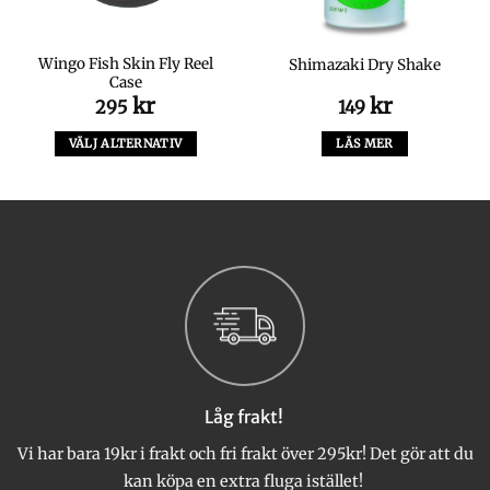
Wingo Fish Skin Fly Reel
Shimazaki Dry Shake
Case
kr
kr
295
149
VÄLJ ALTERNATIV
LÄS MER
Den
här
produkten
har
flera
varianter.
De
olika
alternativen
kan
väljas
Låg frakt!
på
produktsidan
Vi har bara 19kr i frakt och fri frakt över 295kr! Det gör att du
kan köpa en extra fluga istället!