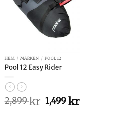
HEM
/
MÄRKEN
/
POOL 12
Pool 12 Easy Rider
kr
Det
kr
Det
2,899
1,499
ursprungliga
nuvarande
priset
priset
var:
är:
2,899 kr.
1,499 kr.