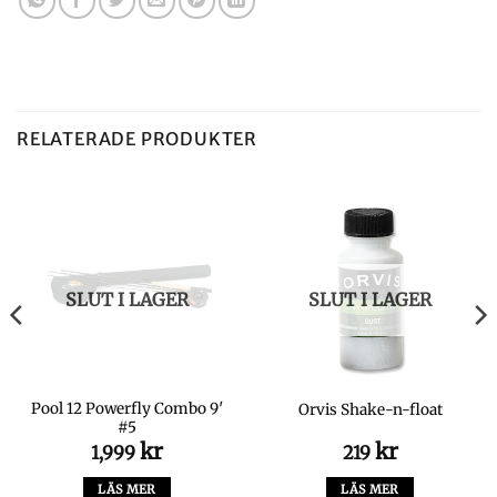
RELATERADE PRODUKTER
SLUT I LAGER
SLUT I LAGER
Pool 12 Powerfly Combo 9′
Orvis Shake-n-float
#5
kr
kr
1,999
219
a
arande
et
LÄS MER
LÄS MER