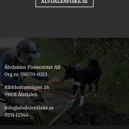
ALVDALENFISKE.SE
Älvdalens Fiskecenter AB
Org.nr 559370-0213
Ribbholmsvägen 26
79631 Älvdalen
info@alvdalenfiske.se
0251-12344