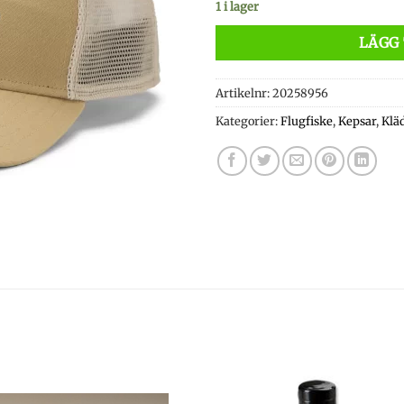
1 i lager
LÄGG 
Artikelnr:
20258956
Kategorier:
Flugfiske
,
Kepsar
,
Klä