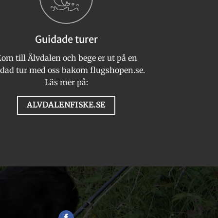
olika
alternativen
kan
Guidade turer
väljas
på
om till Älvdalen och bege er ut på en
produktsidan
dad tur med oss bakom flugshopen.se.
Läs mer på:
ALVDALENFISKE.SE