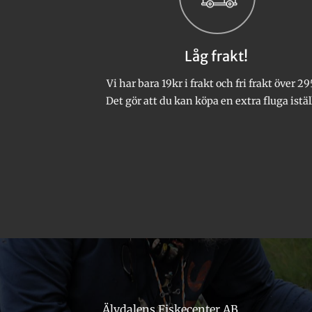
olika
alternativen
kan
Låg frakt!
väljas
på
Vi har bara 19kr i frakt och fri frakt över 29
produktsidan
Det gör att du kan köpa en extra fluga istäl
Älvdalens Fiskecenter AB