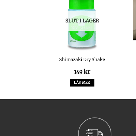
SLUT I LAGER
 Strong Tippet
Shimazaki Dry Shake
erial
kr
kr
5
149
LTERNATIV
LÄS MER
Den
här
produkten
har
flera
varianter.
De