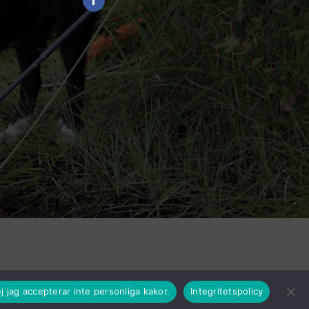
j jag accepterar inte personliga kakor.
Integritetspolicy