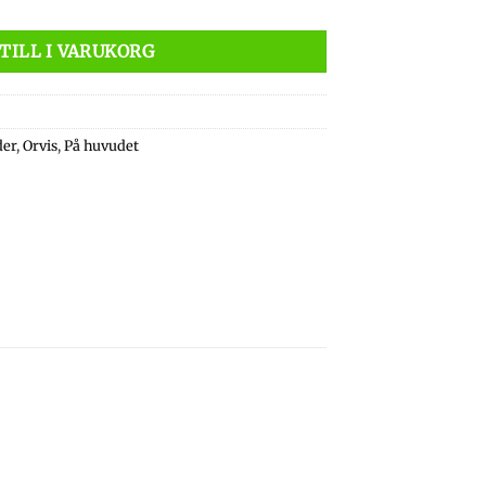
TILL I VARUKORG
der
,
Orvis
,
På huvudet