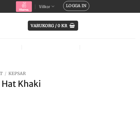
LOGGA IN
Villkor
VARUKORG /
0
KR
SYSTEM
ÖVRIG UTRUSTNING
MÄRKEN
T
/
KEPSAR
r Hat Khaki