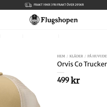
FRAKT 19KR | FRI FRAKT ÖVER 295KR
KLÄDER
TJEJER – LADIES
VÄSKOR, VÄSTAR & BÄR
HEM
/
KLÄDER
/
PÅ HUVUDE
Orvis Co Trucke
kr
499