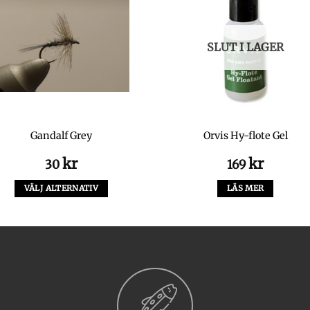
SLUT I LAGER
Gandalf Grey
Orvis Hy-flote Gel
kr
kr
30
169
VÄLJ ALTERNATIV
LÄS MER
Den
här
produkten
har
flera
varianter.
De