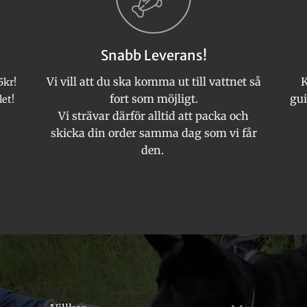
olika
alternativen
kan
Snabb Leverans!
väljas
på
Vi vill att du ska komma ut till vattnet så
K
5kr!
produktsidan
fort som möjligt.
gui
let!
Vi strävar därför alltid att packa och
skicka din order samma dag som vi får
den.