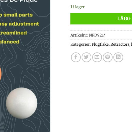
1 i lager
LÄGG 
Artikelnr:
NFD9214
Kategorier:
Flugfiske
,
Retractors,