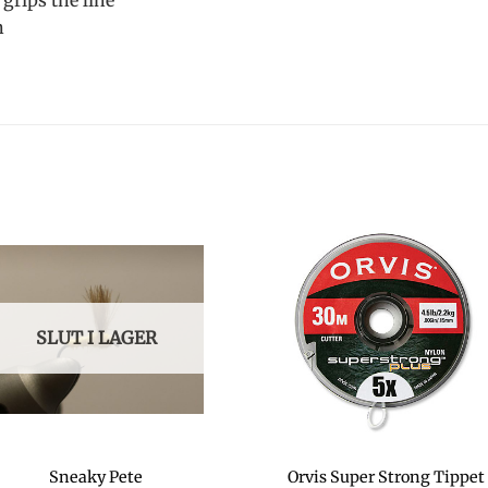
grips the line
n
SLUT I LAGER
Orvis Super Strong Tippet
Sneaky Pete