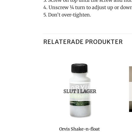
3. Screw on top until the screw and nut 
4. Unscrew ¼ turn to adjust up or dow
5. Don’t over-tighten.
RELATERADE PRODUKTER
SLUT I LAGER
ippare Soft grip
Orvis Shake-n-float