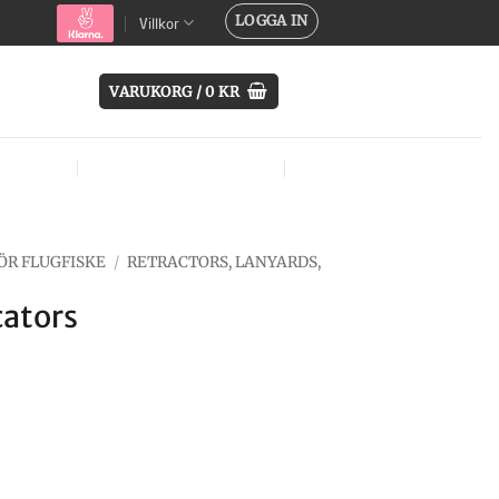
LOGGA IN
Villkor
VARUKORG /
0
KR
SYSTEM
ÖVRIG UTRUSTNING
MÄRKEN
ÖR FLUGFISKE
/
RETRACTORS, LANYARDS,
cators