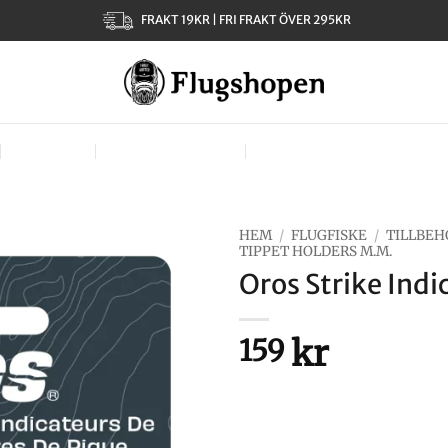
FRAKT 19KR | FRI FRAKT ÖVER 295KR
KLÄDER
TJEJER – LADIES
VÄSKOR, VÄSTAR & BÄR
HEM
/
FLUGFISKE
/
TILLBEH
TIPPET HOLDERS M.M.
Oros Strike Indi
kr
159