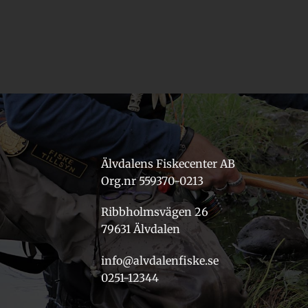
Älvdalens Fiskecenter AB
Org.nr 559370-0213
Ribbholmsvägen 26
79631 Älvdalen
info@alvdalenfiske.se
0251-12344