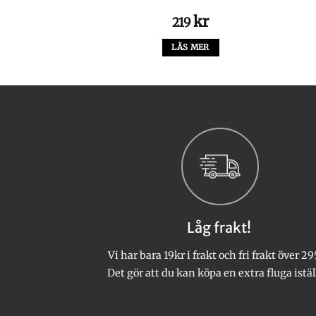
kr
kr
9
219
 I VARUKORG
LÄS MER
Låg frakt!
Vi har bara 19kr i frakt och fri frakt över 29
Det gör att du kan köpa en extra fluga istäl