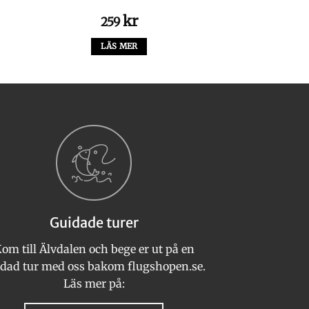
kr
259
LÄS MER
Guidade turer
om till Älvdalen och bege er ut på en
n
dad tur med oss bakom flugshopen.se.
Läs mer på: