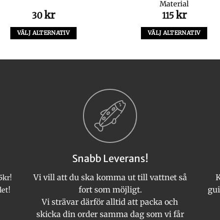
Material
kr
kr
30
115
VÄLJ ALTERNATIV
VÄLJ ALTERNATIV
Den
Den
här
här
produkten
produkten
har
har
flera
flera
varianter.
varianter.
De
De
olika
olika
alternativen
alternativen
kan
kan
Snabb Leverans!
väljas
väljas
på
på
Vi vill att du ska komma ut till vattnet så
K
5kr!
produktsidan
produktsida
fort som möjligt.
gui
let!
Vi strävar därför alltid att packa och
skicka din order samma dag som vi får