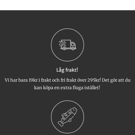
Den
Den
här
här
produkten
produkten
har
har
flera
flera
varianter.
varianter.
De
De
olika
olika
alternativen
alternativen
kan
kan
väljas
väljas
Låg frakt!
på
på
produktsidan
produktsidan
Vi har bara 19kr i frakt och fri frakt över 295kr! Det gör att du
kan köpa en extra fluga istället!