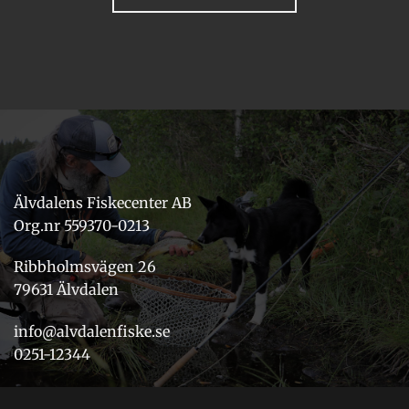
Älvdalens Fiskecenter AB
Org.nr 559370-0213
Ribbholmsvägen 26
79631 Älvdalen
info@alvdalenfiske.se
0251-12344