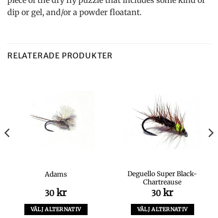
piece of the dry fly puzzle that includes some kind of
dip or gel, and/or a powder floatant.
RELATERADE PRODUKTER
Deguello Super Black-
Adams
Chartreause
kr
kr
30
30
VÄLJ ALTERNATIV
VÄLJ ALTERNATIV