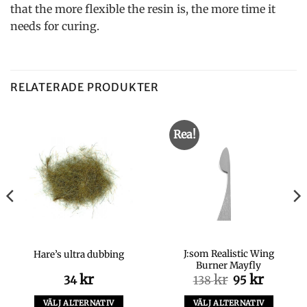
that the more flexible the resin is, the more time it
needs for curing.
RELATERADE PRODUKTER
Rea!
J:som Realistic Wing
Hare’s ultra dubbing
Burner Mayfly
kr
kr
Det
kr
Det
34
138
95
ursprungliga
nuvara
priset
priset
VÄLJ ALTERNATIV
VÄLJ ALTERNATIV