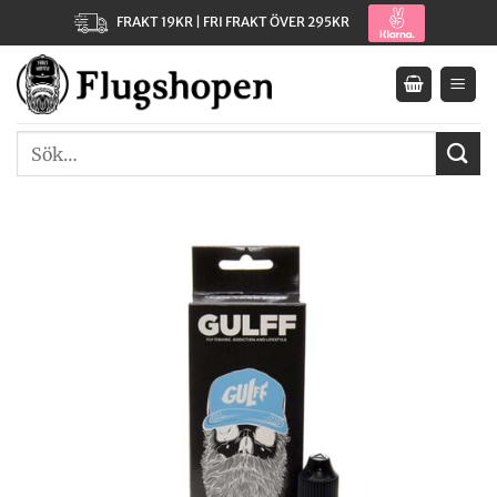
Skip
FRAKT 19KR | FRI FRAKT ÖVER 295KR
to
content
Sök
efter: