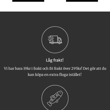
var:
är:
Den
Den
138 kr.
95 kr.
här
här
produkten
produkten
har
har
flera
flera
varianter.
varianter.
De
De
olika
olika
alternativen
alternativen
kan
kan
väljas
väljas
Låg frakt!
på
på
produktsidan
produktsidan
Vi har bara 19kr i frakt och fri frakt över 295kr! Det gör att du
kan köpa en extra fluga istället!