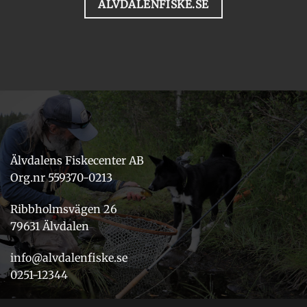
ALVDALENFISKE.SE
Älvdalens Fiskecenter AB
Org.nr 559370-0213
Ribbholmsvägen 26
79631 Älvdalen
info@alvdalenfiske.se
0251-12344