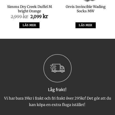
Simms Dry Creek Duffel M
Orvis Invincible Wading
bright Orange
Socks MW
kr
Det
kr
Det
2,999
2,099
a
ande
ursprungliga
nuvarande
priset
priset
LÄS MER
LÄS MER
var:
är:
.
2,999 kr.
2,099 kr.
Låg frakt!
Vi har bara 19kr i frakt och fri frakt över 295kr! Det gör att du
kan köpa en extra fluga istället!