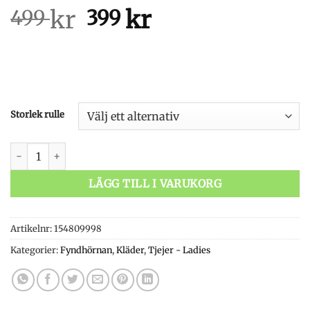
kr
Det
kr
Det
499
399
ursprungliga
nuvarande
priset
priset
var:
är:
499 kr.
399 kr.
Storlek rulle
Exoficcio Shirt Wms Marine mängd
LÄGG TILL I VARUKORG
Artikelnr:
154809998
Kategorier:
Fyndhörnan
,
Kläder
,
Tjejer - Ladies