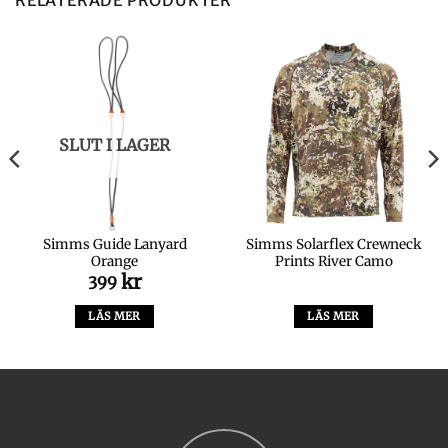
RELATERADE PRODUKTER
SLUT I LAGER
Simms Guide Lanyard
Simms Solarflex Crewneck
Orange
Prints River Camo
kr
399
LÄS MER
LÄS MER