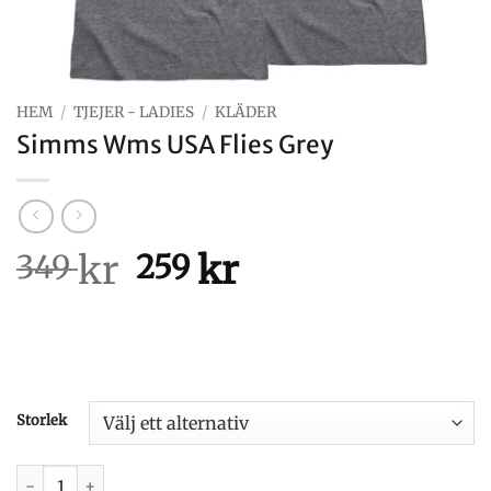
HEM
/
TJEJER - LADIES
/
KLÄDER
Simms Wms USA Flies Grey
kr
Det
kr
Det
349
259
ursprungliga
nuvarande
priset
priset
var:
är:
349 kr.
259 kr.
Storlek
Simms Wms USA Flies Grey mängd