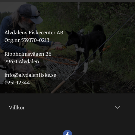
Älvdalens Fiskecenter AB
Org.nr 559370-0213
Ribbholmsvägen 26
79631 Älvdalen
info@alvdalenfiske.se
0251-12344
Villkor