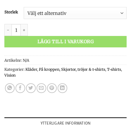
Storlek
Vision Maniac mängd
LÄGG TILL I VARUKORG
Artikelnr:
N/A
Kategorier:
Kläder
,
På kroppen
,
Skjortor, tröjor & t-shirts
,
T-shirts
,
Vision
YTTERLIGARE INFORMATION