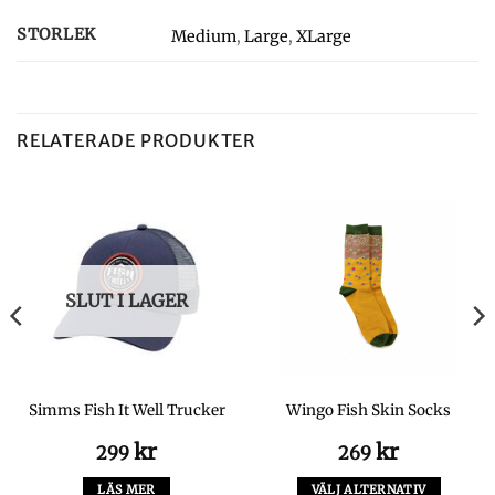
STORLEK
Medium
,
Large
,
XLarge
RELATERADE PRODUKTER
SLUT I LAGER
Simms Fish It Well Trucker
Wingo Fish Skin Socks
kr
kr
299
269
a
ande
LÄS MER
VÄLJ ALTERNATIV