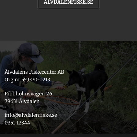
ALVDALENFISKE.SE
Älvdalens Fiskecenter AB
Org.nr 559370-0213
Ribbholmsvägen 26
79631 Älvdalen
info@alvdalenfiske.se
0251-12344