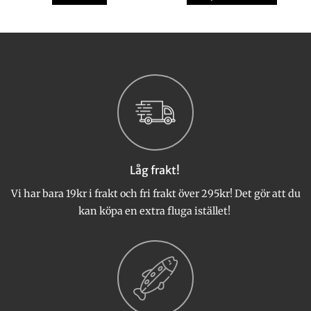
Den
.
här
produkten
har
flera
varianter.
De
olika
alternativen
kan
väljas
Låg frakt!
på
produktsidan
Vi har bara 19kr i frakt och fri frakt över 295kr! Det gör att du
kan köpa en extra fluga istället!