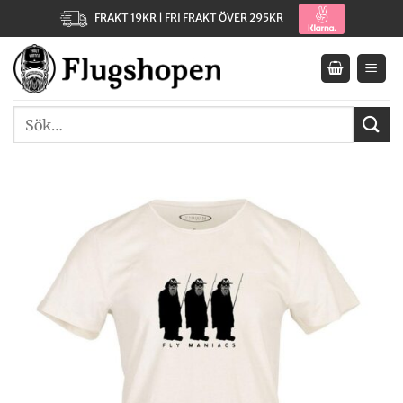
Skip
FRAKT 19KR | FRI FRAKT ÖVER 295KR
to
content
Sök
efter: