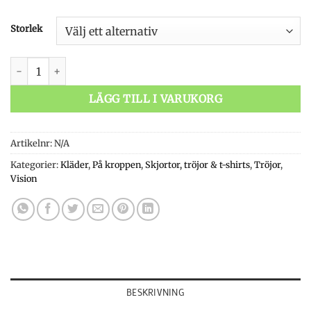
Storlek
Vision Bamboo Bug & UV Hoodie Camo mängd
LÄGG TILL I VARUKORG
Artikelnr:
N/A
Kategorier:
Kläder
,
På kroppen
,
Skjortor, tröjor & t-shirts
,
Tröjor
,
Vision
BESKRIVNING