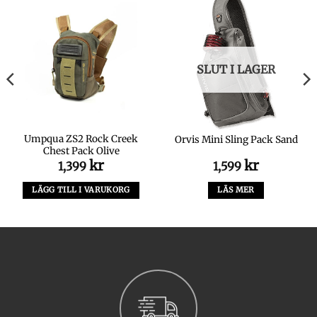
SLUT I LAGER
Umpqua ZS2 Rock Creek
Orvis Mini Sling Pack Sand
Chest Pack Olive
kr
kr
1,399
1,599
a
rande
LÄGG TILL I VARUKORG
LÄS MER
.