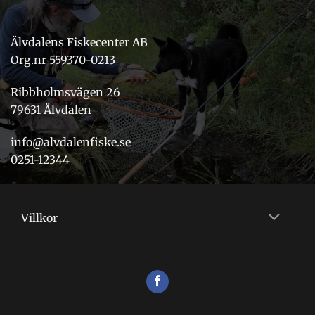
Älvdalens Fiskecenter AB
Org.nr 559370-0213
Ribbholmsvägen 26
79631 Älvdalen
info@alvdalenfiske.se
0251-12344
Villkor