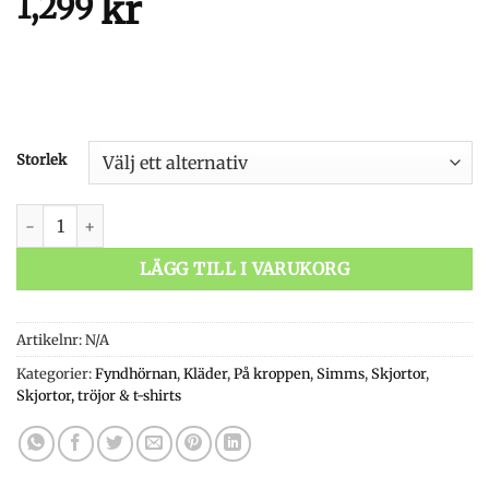
kr
1,299
Storlek
Simms Santee Flannel Hoody mängd
LÄGG TILL I VARUKORG
Artikelnr:
N/A
Kategorier:
Fyndhörnan
,
Kläder
,
På kroppen
,
Simms
,
Skjortor
,
Skjortor, tröjor & t-shirts