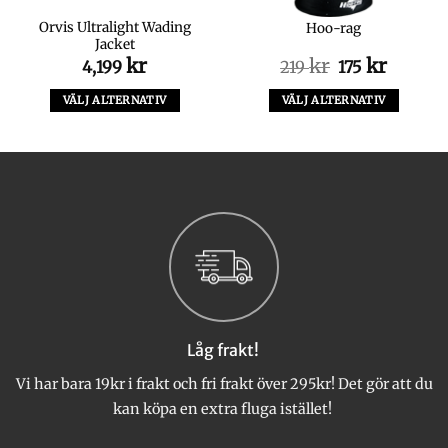
Orvis Ultralight Wading
Hoo-rag
Jacket
kr
kr
Det
kr
Det
4,199
219
175
ursprungliga
nuvara
priset
priset
VÄLJ ALTERNATIV
VÄLJ ALTERNATIV
var:
är:
Den
Den
219 kr.
175 kr.
här
här
produkten
produkten
har
har
flera
flera
varianter.
varianter.
De
De
olika
olika
alternativen
alternativen
kan
kan
väljas
väljas
Låg frakt!
på
på
produktsidan
produktsidan
Vi har bara 19kr i frakt och fri frakt över 295kr! Det gör att du
kan köpa en extra fluga istället!