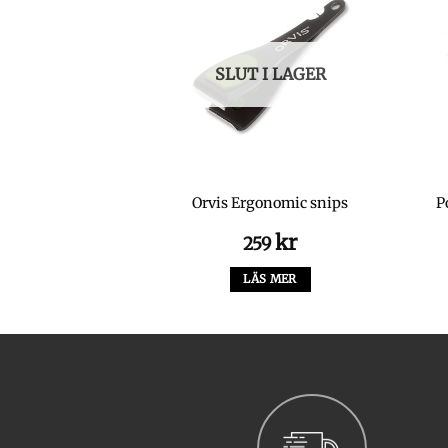
SLUT I LAGER
lf Grey
Orvis Ergonomic snips
P
kr
kr
0
259
LTERNATIV
LÄS MER
Den
här
produkten
har
flera
varianter.
De