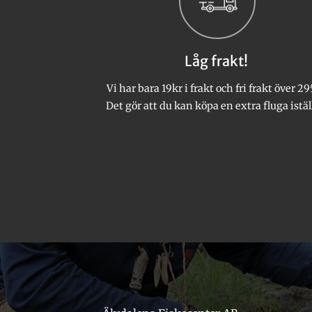
olika
alternativen
kan
Låg frakt!
väljas
på
Vi har bara 19kr i frakt och fri frakt över 29
produktsidan
Det gör att du kan köpa en extra fluga istäl