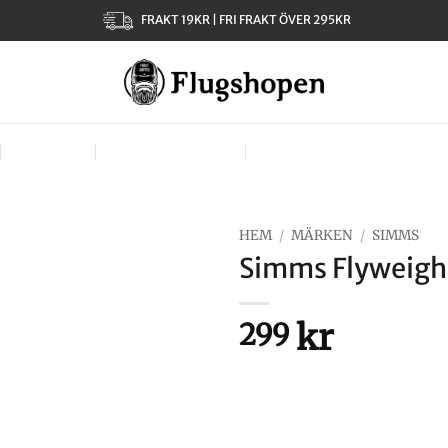
FRAKT 19KR | FRI FRAKT ÖVER 295KR
KLÄDER
TJEJER – LADIES
VÄSKOR, VÄSTAR & BÄR
HEM
/
MÄRKEN
/
SIMMS
Simms Flyweight
kr
299