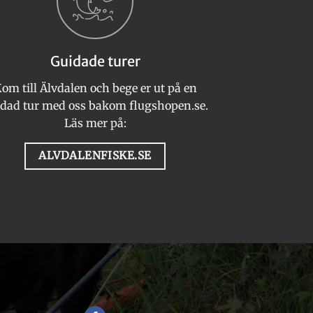
Guidade turer
om till Älvdalen och bege er ut på en
n
dad tur med oss bakom flugshopen.se.
Läs mer på:
ALVDALENFISKE.SE