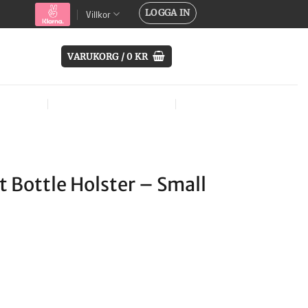
LOGGA IN
Villkor
VARUKORG /
0
KR
SYSTEM
ÖVRIG UTRUSTNING
MÄRKEN
 Bottle Holster – Small