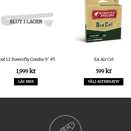
SLUT I LAGER
ool 12 Powerfly Combo 9′ #5
SA Air Cel
kr
kr
1,999
599
LÄS MER
VÄLJ ALTERNATIV
Den
här
produkten
har
flera
varianter.
De