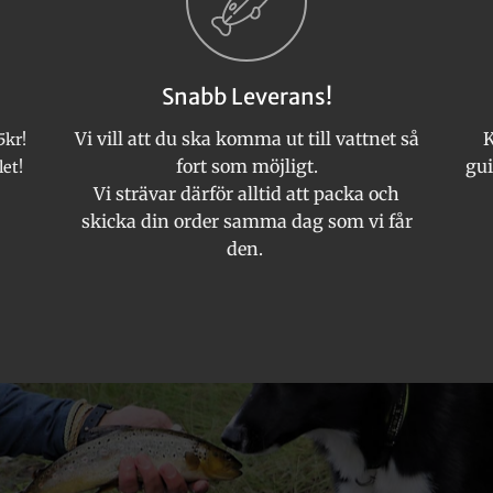
olika
alternativen
kan
Snabb Leverans!
väljas
på
Vi vill att du ska komma ut till vattnet så
K
5kr!
produktsida
fort som möjligt.
gui
let!
Vi strävar därför alltid att packa och
skicka din order samma dag som vi får
den.