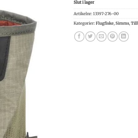
Slut i lager
Artikelnr:
13397-276-00
Kategorier:
Flugfiske
,
Simms
,
Til