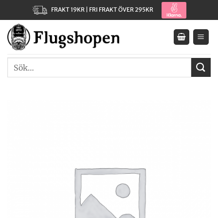
Skip
FRAKT 19KR | FRI FRAKT ÖVER 295KR
to
content
Sök
efter: