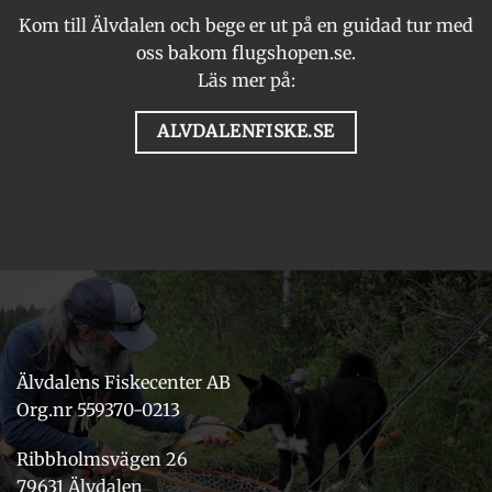
Kom till Älvdalen och bege er ut på en guidad tur med
oss bakom flugshopen.se.
Läs mer på:
ALVDALENFISKE.SE
Älvdalens Fiskecenter AB
Org.nr 559370-0213
Ribbholmsvägen 26
79631 Älvdalen