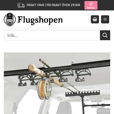
Skip
FRAKT 19KR | FRI FRAKT ÖVER 295KR
to
content
Sök
efter: