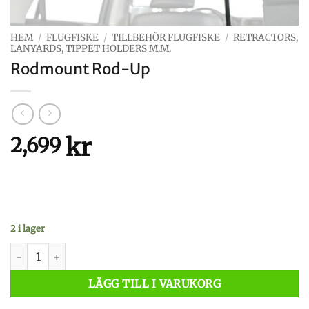
HEM
/
FLUGFISKE
/
TILLBEHÖR FLUGFISKE
/
RETRACTORS,
LANYARDS, TIPPET HOLDERS M.M.
Rodmount Rod-Up
kr
2,699
2 i lager
Rodmount Rod-Up mängd
LÄGG TILL I VARUKORG