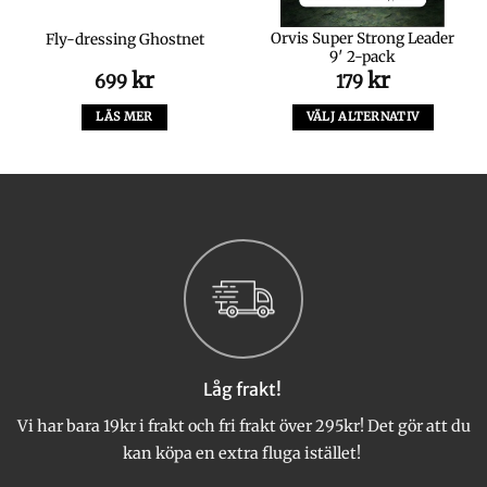
Orvis Super Strong Leader
Fly-dressing Ghostnet
9′ 2-pack
kr
kr
699
179
LÄS MER
VÄLJ ALTERNATIV
Den
här
produkten
har
flera
varianter.
De
olika
alternativen
kan
väljas
Låg frakt!
på
produktsidan
Vi har bara 19kr i frakt och fri frakt över 295kr! Det gör att du
kan köpa en extra fluga istället!