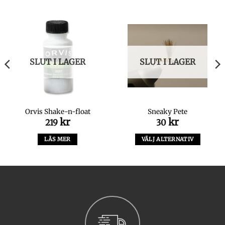
SLUT I LAGER
SLUT I LAGER
Orvis Shake-n-float
Sneaky Pete
kr
kr
219
30
LÄS MER
VÄLJ ALTERNATIV
Den
här
produkten
har
flera
varianter.
De
olika