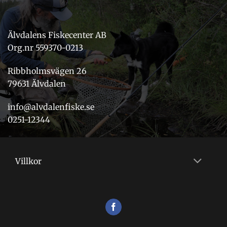
Älvdalens Fiskecenter AB
Org.nr 559370-0213
Ribbholmsvägen 26
79631 Älvdalen
info@alvdalenfiske.se
0251-12344
Villkor