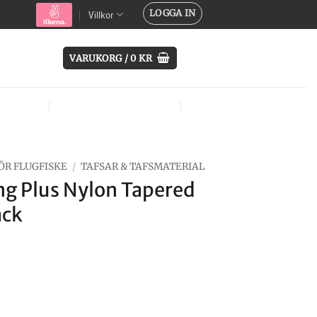
LOGGA IN
Villkor
VARUKORG /
0
KR
SYSTEM
ÖVRIG UTRUSTNING
MÄRKEN
ÖR FLUGFISKE
/
TAFSAR & TAFSMATERIAL
ng Plus Nylon Tapered
ack