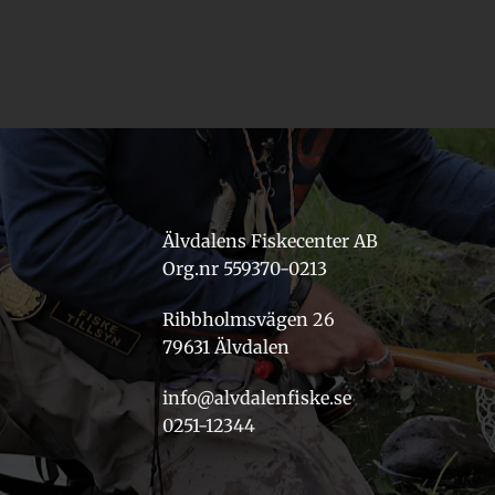
Älvdalens Fiskecenter AB
Org.nr 559370-0213
Ribbholmsvägen 26
79631 Älvdalen
info@alvdalenfiske.se
0251-12344