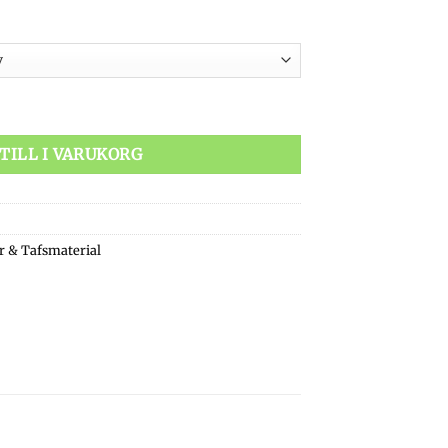
 Tapered Leader 12ft 2-Pack mängd
TILL I VARUKORG
r & Tafsmaterial