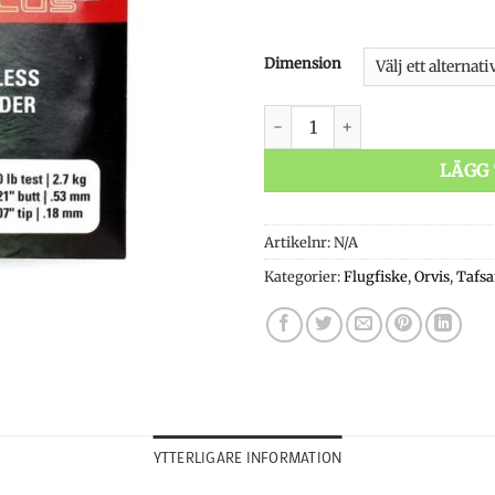
Dimension
Orvis Superstrong Plus Nylon
LÄGG 
Artikelnr:
N/A
Kategorier:
Flugfiske
,
Orvis
,
Tafsa
YTTERLIGARE INFORMATION