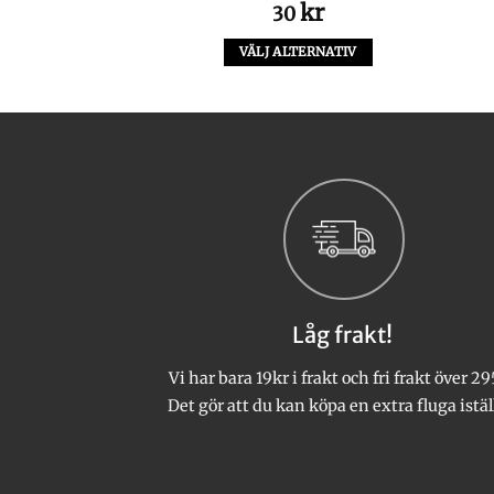
kr
kr
0
30
LTERNATIV
VÄLJ ALTERNATIV
Den
Den
här
här
produkten
produkten
har
har
flera
flera
varianter.
varianter.
De
De
olika
olika
alternativen
alternativen
kan
kan
Låg frakt!
väljas
väljas
på
på
Vi har bara 19kr i frakt och fri frakt över 29
produktsidan
produktsidan
Det gör att du kan köpa en extra fluga istäl