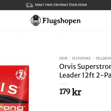
FRAKT 19KR | FRI FRAKT ÖVER 295KR
KLÄDER
TJEJER – LADIES
VÄSKOR, VÄSTAR & BÄR
HEM
/
FLUGFISKE
/
TILLBEH
Orvis Superstro
Leader 12ft 2-P
kr
179