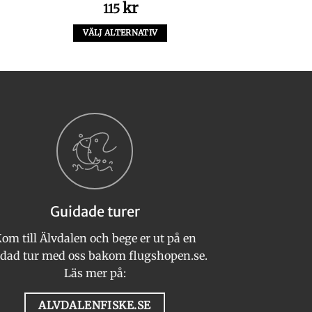
kr
115
VÄLJ ALTERNATIV
Den
här
produkten
har
flera
varianter.
De
olika
alternativen
kan
Guidade turer
väljas
på
om till Älvdalen och bege er ut på en
produktsidan
dad tur med oss bakom flugshopen.se.
Läs mer på:
ALVDALENFISKE.SE