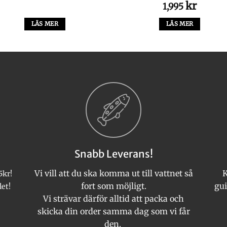
kr
1,995
LÄS MER
LÄS MER
Snabb Leverans!
Vi vill att du ska komma ut till vattnet så
K
5kr!
fort som möjligt.
gui
let!
Vi strävar därför alltid att packa och
skicka din order samma dag som vi får
den.