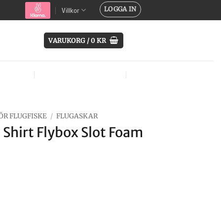
LOGGA IN
Villkor
VARUKORG /
0
KR
SYSTEM
ÖVRIG UTRUSTNING
MÄRKEN
ÖR FLUGFISKE
/
FLUGASKAR
 Shirt Flybox Slot Foam