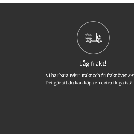
här
produkten
har
flera
varianter.
De
olika
alternativen
kan
Låg frakt!
väljas
på
Vi har bara 19kr i frakt och fri frakt över 29
produktsidan
Det gör att du kan köpa en extra fluga istäl