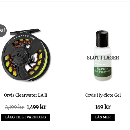
ea!
SLUT I LAGER
Orvis Clearwater LA II
Orvis Hy-flote Gel
Det
Det
kr
kr
kr
2,199
1,499
169
ursprungliga
nuvarande
priset
priset
LÄGG TILL I VARUKORG
LÄS MER
var:
är:
2,199 kr.
1,499 kr.