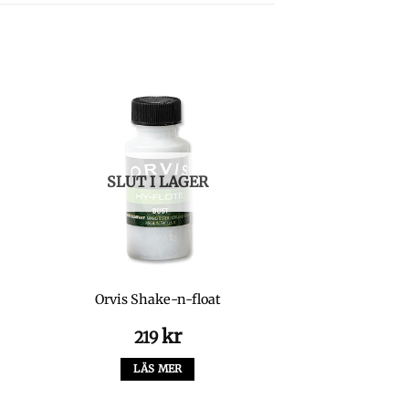
SLUT I LAGER
Orvis Shake-n-float
kr
219
LÄS MER