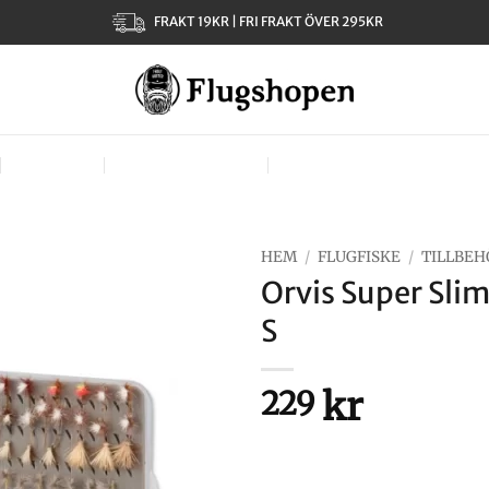
FRAKT 19KR | FRI FRAKT ÖVER 295KR
KLÄDER
TJEJER – LADIES
VÄSKOR, VÄSTAR & BÄR
HEM
/
FLUGFISKE
/
TILLBEH
Orvis Super Slim
S
kr
229