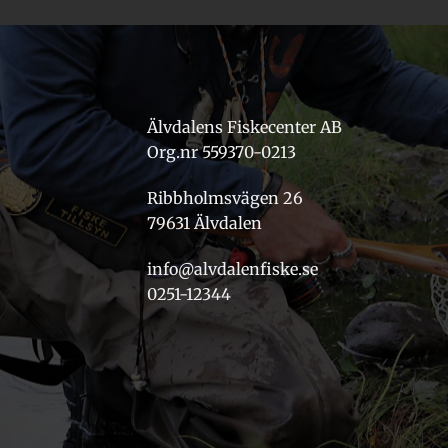
Älvdalens Fiskecenter AB
Org.nr 559370-0213
Ribbholmsvägen 26
79631 Älvdalen
info@alvdalenfiske.se
0251-12344