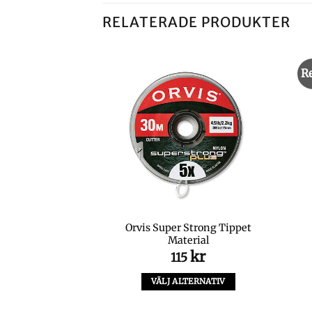
RELATERADE PRODUKTER
R
I LAGER
Orvis Super Strong Tippet
fly Combo 9′ #5
Material
kr
kr
99
115
S MER
VÄLJ ALTERNATIV
Den