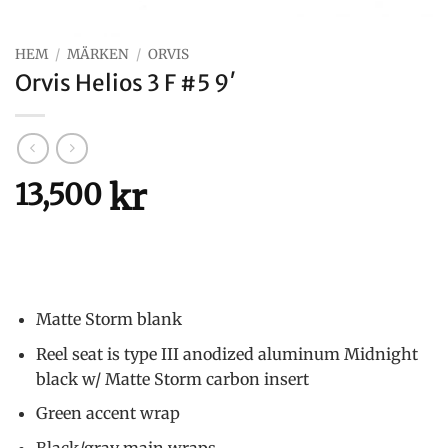
HEM
/
MÄRKEN
/
ORVIS
Orvis Helios 3 F #5 9′
kr
13,500
Matte Storm blank
Reel seat is type III anodized aluminum Midnight
black w/ Matte Storm carbon insert
Green accent wrap
Black/gray main wraps