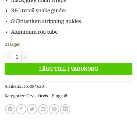
REC recoil snake guides
SiC/titanium stripping guides
Aluminum rod tube
2 i lager
Orvis Helios 3 F #5 9' mängd
LÄGG TILL I VARUKORG
Artikelnr:
155084620
Kategorier:
Orvis
,
Orvis - Flugspö