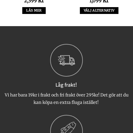
kr
kr
2,399
1,099
LÄS MER
VÄLJ ALTERNATIV
Den
här
produkten
har
flera
varianter.
De
olika
alternativen
kan
väljas
Låg frakt!
på
produktsidan
Vi har bara 19kr i frakt och fri frakt över 295kr! Det gör att du
kan köpa en extra fluga istället!