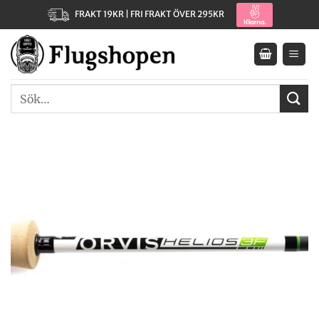
Skip
FRAKT 19KR | FRI FRAKT ÖVER 295KR
to
content
Sök
efter: