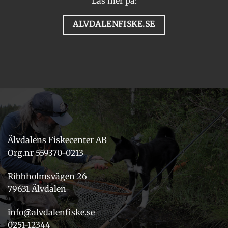
Läs mer på:
ALVDALENFISKE.SE
Älvdalens Fiskecenter AB
Org.nr 559370-0213
Ribbholmsvägen 26
79631 Älvdalen
info@alvdalenfiske.se
0251-12344