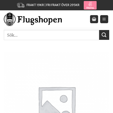
Skip
FRAKT 19KR | FRI FRAKT ÖVER 295KR
to
content
Sök
efter: