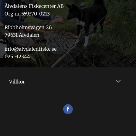
Älvdalens Fiskecenter AB
Org.nr 559370-0213
Ribbholmsvägen 26
79631 Älvdalen
info@alvdalenfiske.se
0251-12344
Villkor