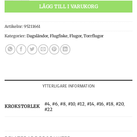
LÄGG TILL I VARUKORG
Artikelnr:
95211661
Kategorier:
Dagsländor
,
Flugfiske
,
Flugor
,
Torrflugor
YTTERLIGARE INFORMATION
#4
,
#6
,
#8
,
#10
,
#12
,
#14
,
#16
,
#18
,
#20
,
KROKSTORLEK
#22