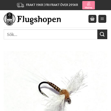
Skip
FRAKT 19KR | FRI FRAKT ÖVER 295KR
to
content
Sök
efter: