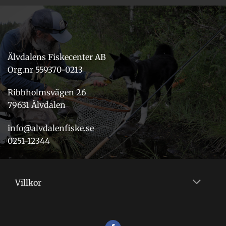
Älvdalens Fiskecenter AB
Org.nr 559370-0213
Ribbholmsvägen 26
79631 Älvdalen
info@alvdalenfiske.se
0251-12344
Villkor