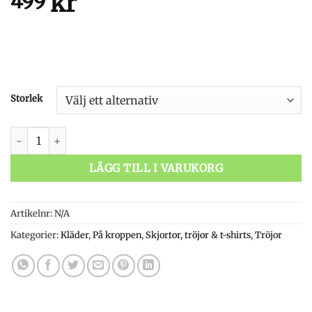
kr
499
Storlek
Grundéns DeadStick LS Tech Tee Forest mängd
LÄGG TILL I VARUKORG
Artikelnr:
N/A
Kategorier:
Kläder
,
På kroppen
,
Skjortor, tröjor & t-shirts
,
Tröjor