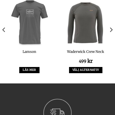
Lamson
Waderwick Crew Neck
kr
499
LÄS MER
VÄLJ ALTERNATIV
Den
här
produkten
har
flera
varianter.
De
olika