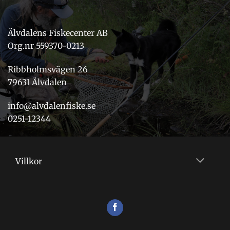
Älvdalens Fiskecenter AB
Org.nr 559370-0213
Ribbholmsvägen 26
79631 Älvdalen
info@alvdalenfiske.se
0251-12344
Villkor