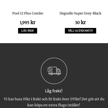
Pool 12 Plus Combo
Deguello Super Grey-Black
kr
kr
1,995
30
LÄS MER
VÄLJ ALTERNATIV
Den
här
produkten
har
flera
varianter.
De
olika
alternativen
kan
väljas
Låg frakt!
på
produktsidan
Vi har bara 19kr i frakt och fri frakt över 295kr! Det gör att du
kan köpa en extra fluga istället!