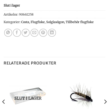
Slut i lager
Artikelnr:
90661258
Kategorier:
Costa
,
Flugfiske
,
Solglasögon
,
Tillbehör flugfiske
RELATERADE PRODUKTER
SLUT I LAGER