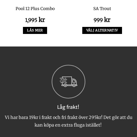
Pool 12 Plus Combo
SA Trout
kr
kr
1,995
999
LÄS MER
VÄLJ ALTERNATIV
Den
här
produkten
har
flera
varianter.
De
olika
alternativen
kan
väljas
Låg frakt!
på
produktsidan
Vi har bara 19kr i frakt och fri frakt över 295kr! Det gör att du
kan köpa en extra fluga istället!