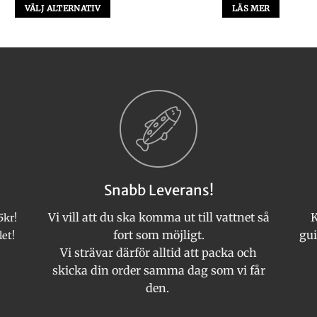
VÄLJ ALTERNATIV
LÄS MER
Den
här
produkten
har
flera
varianter.
De
olika
alternativen
kan
Snabb Leverans!
väljas
på
Vi vill att du ska komma ut till vattnet så
K
5kr!
produktsidan
fort som möjligt.
gui
let!
Vi strävar därför alltid att packa och
skicka din order samma dag som vi får
den.