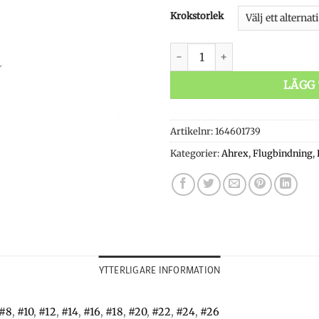
Krokstorlek
Ahrex FW 525 Super Dry BL 
LÄGG 
Artikelnr:
164601739
Kategorier:
Ahrex
,
Flugbindning
,
YTTERLIGARE INFORMATION
#8
,
#10
,
#12
,
#14
,
#16
,
#18
,
#20
,
#22
,
#24
,
#26