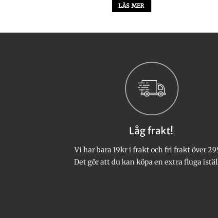
LTERNATIV
LÄS MER
Den
här
produkten
har
flera
varianter.
De
olika
alternativen
kan
Låg frakt!
väljas
på
Vi har bara 19kr i frakt och fri frakt över 29
produktsidan
Det gör att du kan köpa en extra fluga istäl