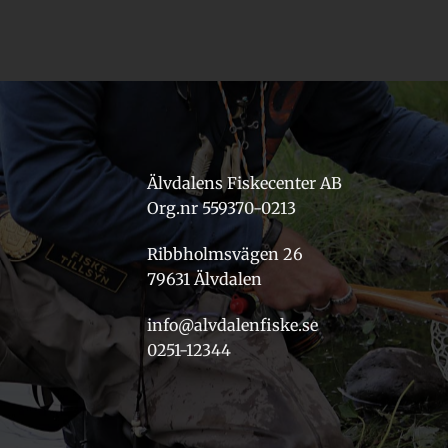
Älvdalens Fiskecenter AB
Org.nr 559370-0213
Ribbholmsvägen 26
79631 Älvdalen
info@alvdalenfiske.se
0251-12344