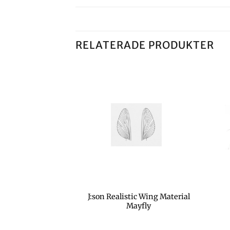
RELATERADE PRODUKTER
I LAGER
J:son Realistic Wing Material
ar dubbing
Mayfly
kr
4