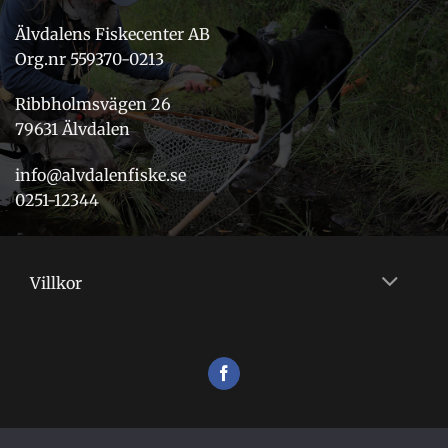
Älvdalens Fiskecenter AB
Org.nr 559370-0213
Ribbholmsvägen 26
79631 Älvdalen
info@alvdalenfiske.se
0251-12344
Villkor