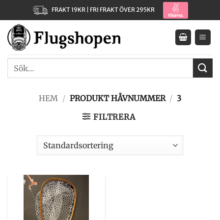
Skip
FRAKT 19KR | FRI FRAKT ÖVER 295KR
to
content
Sök
efter:
HEM
/
PRODUKT HÅVNUMMER
/
3
FILTRERA