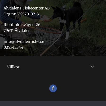
Älvdalens Fiskecenter AB
Org.nr 559370-0213
Ribbholmsvägen 26
79631 Älvdalen
info@alvdalenfiske.se
0251-12344
Villkor