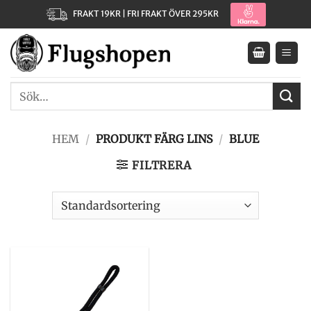
Skip
FRAKT 19KR | FRI FRAKT ÖVER 295KR
to
content
Sök
efter:
HEM
/
PRODUKT FÄRG LINS
/
BLUE
FILTRERA